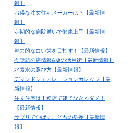
報】
お得な注文住宅メーカーは？【最新情
報】
定期的な病院通いで健康上手【最新情
報】
魅力的な白い歯を目指す！【最新情報】
今話題の癌情報&薬の活用術【最新情報】
水素水の選び方【最新情報】
デマンドジェネレーションカレッジ【最
新情報】
注文住宅は工務店で建てなきゃダメ！
【最新情報】
サプリで伸ばすこどもの身長【最新情
報】