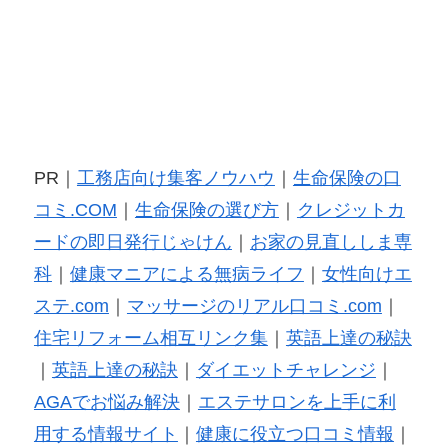
PR｜
工務店向け集客ノウハウ
｜
生命保険の口
コミ.COM
｜
生命保険の選び方
｜
クレジットカ
ードの即日発行じゃけん
｜
お家の見直ししま専
科
｜
健康マニアによる無病ライフ
｜
女性向けエ
ステ.com
｜
マッサージのリアル口コミ.com
｜
住宅リフォーム相互リンク集
｜
英語上達の秘訣
｜
英語上達の秘訣
｜
ダイエットチャレンジ
｜
AGAでお悩み解決
｜
エステサロンを上手に利
用する情報サイト
｜
健康に役立つ口コミ情報
｜