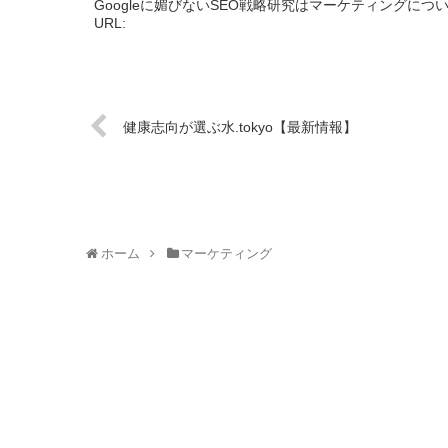
Googleに媚びないSEO戦略研究はマーケティング
URL:
健康志向が選ぶ水.tokyo【最新情報】
ホーム
マーケティング