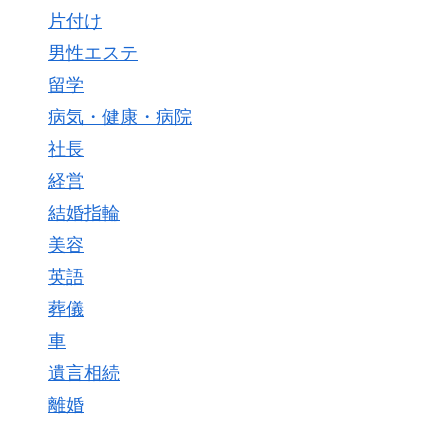
片付け
男性エステ
留学
病気・健康・病院
社長
経営
結婚指輪
美容
英語
葬儀
車
遺言相続
離婚