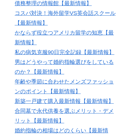
債務整理の情報館【最新情報】
コスパ対決！海外留学VS英会話スクール
【最新情報】
かならず役立つアメリカ留学の知恵【最
新情報】
私の病気克服90日完全記録【最新情報】
男はどうやって婚約指輪選びをしている
のか？【最新情報】
年齢や季節に合わせたメンズファッショ
ンのポイント【最新情報】
新築一戸建て購入最新情報【最新情報】
合同墓で永代供養を選ぶメリット・デメ
リット【最新情報】
婚約指輪の相場はどのくらい【最新情