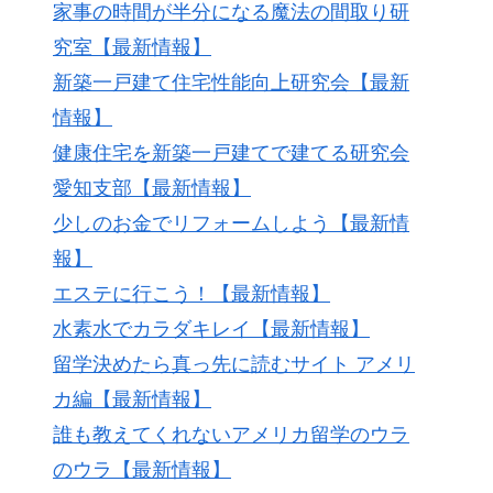
家事の時間が半分になる魔法の間取り研
究室【最新情報】
新築一戸建て住宅性能向上研究会【最新
情報】
健康住宅を新築一戸建てで建てる研究会
愛知支部【最新情報】
少しのお金でリフォームしよう【最新情
報】
エステに行こう！【最新情報】
水素水でカラダキレイ【最新情報】
留学決めたら真っ先に読むサイト アメリ
カ編【最新情報】
誰も教えてくれないアメリカ留学のウラ
のウラ【最新情報】