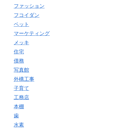
ファッション
フコイダン
ペット
マーケティング
メッキ
住宅
債務
写真館
外構工事
子育て
工務店
本棚
歯
水素