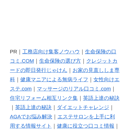
PR｜
工務店向け集客ノウハウ
｜
生命保険の口
コミ.COM
｜
生命保険の選び方
｜
クレジットカ
ードの即日発行じゃけん
｜
お家の見直ししま専
科
｜
健康マニアによる無病ライフ
｜
女性向けエ
ステ.com
｜
マッサージのリアル口コミ.com
｜
住宅リフォーム相互リンク集
｜
英語上達の秘訣
｜
英語上達の秘訣
｜
ダイエットチャレンジ
｜
AGAでお悩み解決
｜
エステサロンを上手に利
用する情報サイト
｜
健康に役立つ口コミ情報
｜