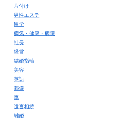
片付け
男性エステ
留学
病気・健康・病院
社長
経営
結婚指輪
美容
英語
葬儀
車
遺言相続
離婚