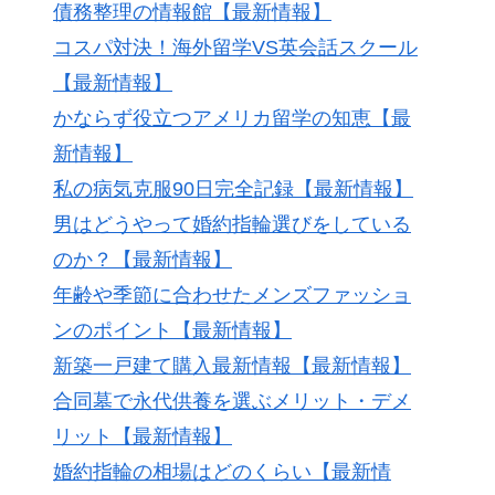
債務整理の情報館【最新情報】
コスパ対決！海外留学VS英会話スクール
【最新情報】
かならず役立つアメリカ留学の知恵【最
新情報】
私の病気克服90日完全記録【最新情報】
男はどうやって婚約指輪選びをしている
のか？【最新情報】
年齢や季節に合わせたメンズファッショ
ンのポイント【最新情報】
新築一戸建て購入最新情報【最新情報】
合同墓で永代供養を選ぶメリット・デメ
リット【最新情報】
婚約指輪の相場はどのくらい【最新情