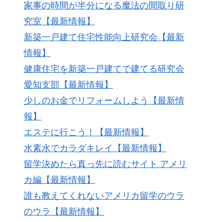
家事の時間が半分になる魔法の間取り研
究室【最新情報】
新築一戸建て住宅性能向上研究会【最新
情報】
健康住宅を新築一戸建てで建てる研究会
愛知支部【最新情報】
少しのお金でリフォームしよう【最新情
報】
エステに行こう！【最新情報】
水素水でカラダキレイ【最新情報】
留学決めたら真っ先に読むサイト アメリ
カ編【最新情報】
誰も教えてくれないアメリカ留学のウラ
のウラ【最新情報】