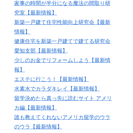
家事の時間が半分になる魔法の間取り研
究室【最新情報】
新築一戸建て住宅性能向上研究会【最新
情報】
健康住宅を新築一戸建てで建てる研究会
愛知支部【最新情報】
少しのお金でリフォームしよう【最新情
報】
エステに行こう！【最新情報】
水素水でカラダキレイ【最新情報】
留学決めたら真っ先に読むサイト アメリ
カ編【最新情報】
誰も教えてくれないアメリカ留学のウラ
のウラ【最新情報】