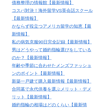
債務整理の情報館【最新情報】
コスパ対決！海外留学VS英会話スクール
【最新情報】
かならず役立つアメリカ留学の知恵【最
新情報】
私の病気克服90日完全記録【最新情報】
男はどうやって婚約指輪選びをしている
のか？【最新情報】
年齢や季節に合わせたメンズファッショ
ンのポイント【最新情報】
新築一戸建て購入最新情報【最新情報】
合同墓で永代供養を選ぶメリット・デメ
リット【最新情報】
婚約指輪の相場はどのくらい【最新情