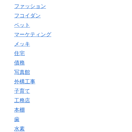
ファッション
フコイダン
ペット
マーケティング
メッキ
住宅
債務
写真館
外構工事
子育て
工務店
本棚
歯
水素