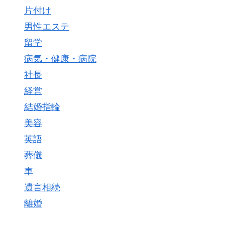
片付け
男性エステ
留学
病気・健康・病院
社長
経営
結婚指輪
美容
英語
葬儀
車
遺言相続
離婚