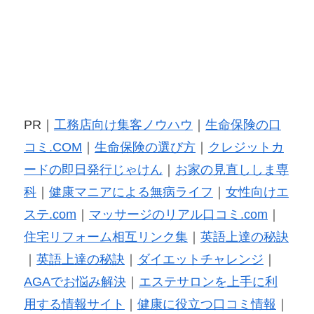
PR｜
工務店向け集客ノウハウ
｜
生命保険の口
コミ.COM
｜
生命保険の選び方
｜
クレジットカ
ードの即日発行じゃけん
｜
お家の見直ししま専
科
｜
健康マニアによる無病ライフ
｜
女性向けエ
ステ.com
｜
マッサージのリアル口コミ.com
｜
住宅リフォーム相互リンク集
｜
英語上達の秘訣
｜
英語上達の秘訣
｜
ダイエットチャレンジ
｜
AGAでお悩み解決
｜
エステサロンを上手に利
用する情報サイト
｜
健康に役立つ口コミ情報
｜