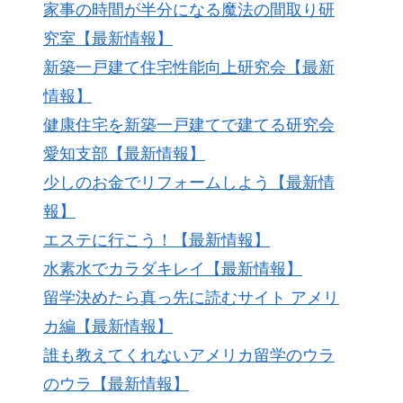
家事の時間が半分になる魔法の間取り研
究室【最新情報】
新築一戸建て住宅性能向上研究会【最新
情報】
健康住宅を新築一戸建てで建てる研究会
愛知支部【最新情報】
少しのお金でリフォームしよう【最新情
報】
エステに行こう！【最新情報】
水素水でカラダキレイ【最新情報】
留学決めたら真っ先に読むサイト アメリ
カ編【最新情報】
誰も教えてくれないアメリカ留学のウラ
のウラ【最新情報】