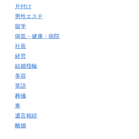
片付け
男性エステ
留学
病気・健康・病院
社長
経営
結婚指輪
美容
英語
葬儀
車
遺言相続
離婚