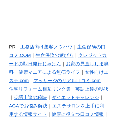
PR｜
工務店向け集客ノウハウ
｜
生命保険の口
コミ.COM
｜
生命保険の選び方
｜
クレジットカ
ードの即日発行じゃけん
｜
お家の見直ししま専
科
｜
健康マニアによる無病ライフ
｜
女性向けエ
ステ.com
｜
マッサージのリアル口コミ.com
｜
住宅リフォーム相互リンク集
｜
英語上達の秘訣
｜
英語上達の秘訣
｜
ダイエットチャレンジ
｜
AGAでお悩み解決
｜
エステサロンを上手に利
用する情報サイト
｜
健康に役立つ口コミ情報
｜