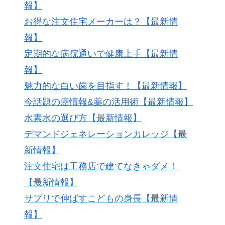
報】
お得な注文住宅メーカーは？【最新情
報】
定期的な病院通いで健康上手【最新情
報】
魅力的な白い歯を目指す！【最新情報】
今話題の癌情報&薬の活用術【最新情報】
水素水の選び方【最新情報】
デマンドジェネレーションカレッジ【最
新情報】
注文住宅は工務店で建てなきゃダメ！
【最新情報】
サプリで伸ばすこどもの身長【最新情
報】