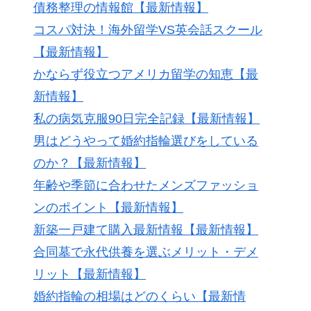
債務整理の情報館【最新情報】
コスパ対決！海外留学VS英会話スクール
【最新情報】
かならず役立つアメリカ留学の知恵【最
新情報】
私の病気克服90日完全記録【最新情報】
男はどうやって婚約指輪選びをしている
のか？【最新情報】
年齢や季節に合わせたメンズファッショ
ンのポイント【最新情報】
新築一戸建て購入最新情報【最新情報】
合同墓で永代供養を選ぶメリット・デメ
リット【最新情報】
婚約指輪の相場はどのくらい【最新情