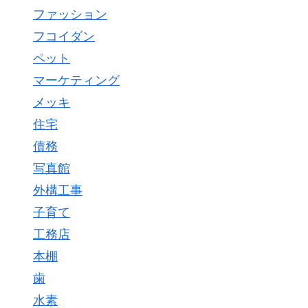
ファッション
フコイダン
ペット
マーケティング
メッキ
住宅
債務
写真館
外構工事
子育て
工務店
本棚
歯
水素