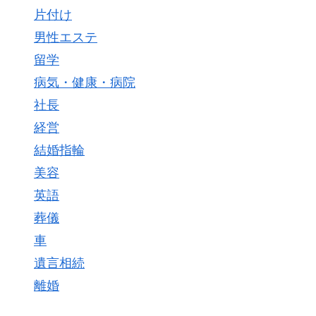
片付け
男性エステ
留学
病気・健康・病院
社長
経営
結婚指輪
美容
英語
葬儀
車
遺言相続
離婚