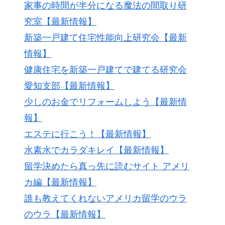
家事の時間が半分になる魔法の間取り研
究室【最新情報】
新築一戸建て住宅性能向上研究会【最新
情報】
健康住宅を新築一戸建てで建てる研究会
愛知支部【最新情報】
少しのお金でリフォームしよう【最新情
報】
エステに行こう！【最新情報】
水素水でカラダキレイ【最新情報】
留学決めたら真っ先に読むサイト アメリ
カ編【最新情報】
誰も教えてくれないアメリカ留学のウラ
のウラ【最新情報】