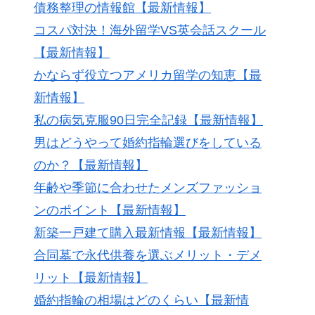
債務整理の情報館【最新情報】
コスパ対決！海外留学VS英会話スクール
【最新情報】
かならず役立つアメリカ留学の知恵【最
新情報】
私の病気克服90日完全記録【最新情報】
男はどうやって婚約指輪選びをしている
のか？【最新情報】
年齢や季節に合わせたメンズファッショ
ンのポイント【最新情報】
新築一戸建て購入最新情報【最新情報】
合同墓で永代供養を選ぶメリット・デメ
リット【最新情報】
婚約指輪の相場はどのくらい【最新情