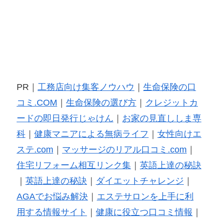
PR｜
工務店向け集客ノウハウ
｜
生命保険の口
コミ.COM
｜
生命保険の選び方
｜
クレジットカ
ードの即日発行じゃけん
｜
お家の見直ししま専
科
｜
健康マニアによる無病ライフ
｜
女性向けエ
ステ.com
｜
マッサージのリアル口コミ.com
｜
住宅リフォーム相互リンク集
｜
英語上達の秘訣
｜
英語上達の秘訣
｜
ダイエットチャレンジ
｜
AGAでお悩み解決
｜
エステサロンを上手に利
用する情報サイト
｜
健康に役立つ口コミ情報
｜