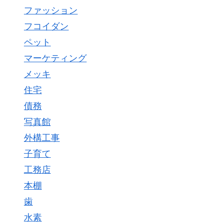
ファッション
フコイダン
ペット
マーケティング
メッキ
住宅
債務
写真館
外構工事
子育て
工務店
本棚
歯
水素