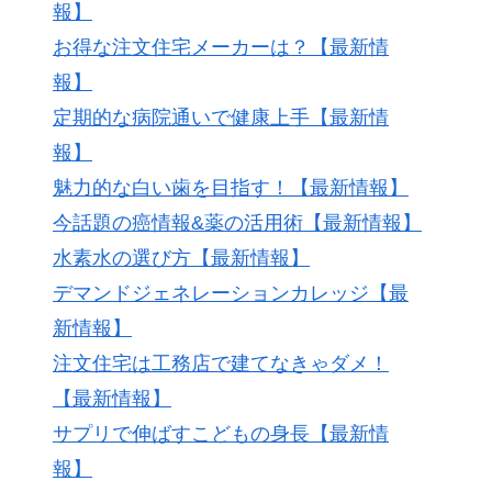
報】
お得な注文住宅メーカーは？【最新情
報】
定期的な病院通いで健康上手【最新情
報】
魅力的な白い歯を目指す！【最新情報】
今話題の癌情報&薬の活用術【最新情報】
水素水の選び方【最新情報】
デマンドジェネレーションカレッジ【最
新情報】
注文住宅は工務店で建てなきゃダメ！
【最新情報】
サプリで伸ばすこどもの身長【最新情
報】