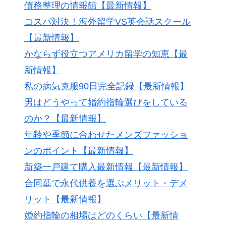
債務整理の情報館【最新情報】
コスパ対決！海外留学VS英会話スクール
【最新情報】
かならず役立つアメリカ留学の知恵【最
新情報】
私の病気克服90日完全記録【最新情報】
男はどうやって婚約指輪選びをしている
のか？【最新情報】
年齢や季節に合わせたメンズファッショ
ンのポイント【最新情報】
新築一戸建て購入最新情報【最新情報】
合同墓で永代供養を選ぶメリット・デメ
リット【最新情報】
婚約指輪の相場はどのくらい【最新情