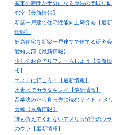
家事の時間が半分になる魔法の間取り研
究室【最新情報】
新築一戸建て住宅性能向上研究会【最新
情報】
健康住宅を新築一戸建てで建てる研究会
愛知支部【最新情報】
少しのお金でリフォームしよう【最新情
報】
エステに行こう！【最新情報】
水素水でカラダキレイ【最新情報】
留学決めたら真っ先に読むサイト アメリ
カ編【最新情報】
誰も教えてくれないアメリカ留学のウラ
のウラ【最新情報】