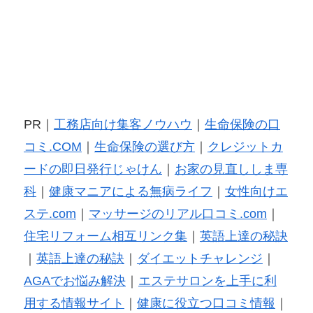
PR｜
工務店向け集客ノウハウ
｜
生命保険の口
コミ.COM
｜
生命保険の選び方
｜
クレジットカ
ードの即日発行じゃけん
｜
お家の見直ししま専
科
｜
健康マニアによる無病ライフ
｜
女性向けエ
ステ.com
｜
マッサージのリアル口コミ.com
｜
住宅リフォーム相互リンク集
｜
英語上達の秘訣
｜
英語上達の秘訣
｜
ダイエットチャレンジ
｜
AGAでお悩み解決
｜
エステサロンを上手に利
用する情報サイト
｜
健康に役立つ口コミ情報
｜