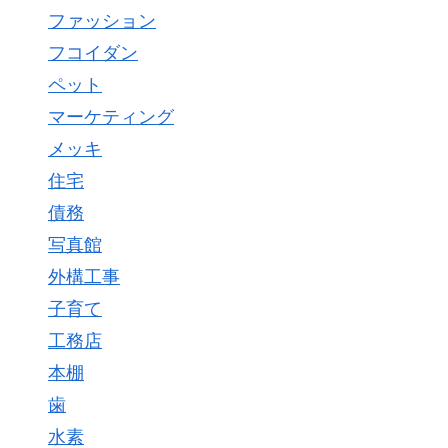
ファッション
フコイダン
ペット
マーケティング
メッキ
住宅
債務
写真館
外構工事
子育て
工務店
本棚
歯
水素