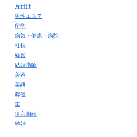
片付け
男性エステ
留学
病気・健康・病院
社長
経営
結婚指輪
美容
英語
葬儀
車
遺言相続
離婚