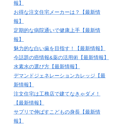
報】
お得な注文住宅メーカーは？【最新情
報】
定期的な病院通いで健康上手【最新情
報】
魅力的な白い歯を目指す！【最新情報】
今話題の癌情報&薬の活用術【最新情報】
水素水の選び方【最新情報】
デマンドジェネレーションカレッジ【最
新情報】
注文住宅は工務店で建てなきゃダメ！
【最新情報】
サプリで伸ばすこどもの身長【最新情
報】