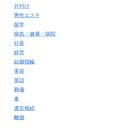
片付け
男性エステ
留学
病気・健康・病院
社長
経営
結婚指輪
美容
英語
葬儀
車
遺言相続
離婚