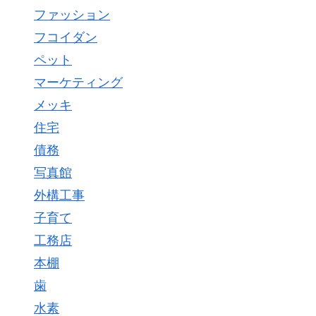
ファッション
フコイダン
ペット
マーケティング
メッキ
住宅
債務
写真館
外構工事
子育て
工務店
本棚
歯
水素