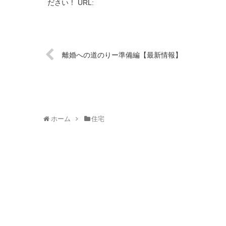
ださい！ URL:
離婚への道のりー準備編【最新情報】
ホーム
住宅