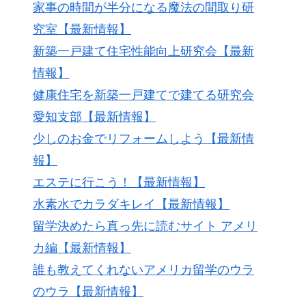
家事の時間が半分になる魔法の間取り研
究室【最新情報】
新築一戸建て住宅性能向上研究会【最新
情報】
健康住宅を新築一戸建てで建てる研究会
愛知支部【最新情報】
少しのお金でリフォームしよう【最新情
報】
エステに行こう！【最新情報】
水素水でカラダキレイ【最新情報】
留学決めたら真っ先に読むサイト アメリ
カ編【最新情報】
誰も教えてくれないアメリカ留学のウラ
のウラ【最新情報】