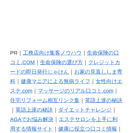
PR｜
工務店向け集客ノウハウ
｜
生命保険の口
コミ.COM
｜
生命保険の選び方
｜
クレジットカ
ードの即日発行じゃけん
｜
お家の見直ししま専
科
｜
健康マニアによる無病ライフ
｜
女性向けエ
ステ.com
｜
マッサージのリアル口コミ.com
｜
住宅リフォーム相互リンク集
｜
英語上達の秘訣
｜
英語上達の秘訣
｜
ダイエットチャレンジ
｜
AGAでお悩み解決
｜
エステサロンを上手に利
用する情報サイト
｜
健康に役立つ口コミ情報
｜