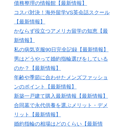
債務整理の情報館【最新情報】
コスパ対決！海外留学VS英会話スクール
【最新情報】
かならず役立つアメリカ留学の知恵【最
新情報】
私の病気克服90日完全記録【最新情報】
男はどうやって婚約指輪選びをしている
のか？【最新情報】
年齢や季節に合わせたメンズファッショ
ンのポイント【最新情報】
新築一戸建て購入最新情報【最新情報】
合同墓で永代供養を選ぶメリット・デメ
リット【最新情報】
婚約指輪の相場はどのくらい【最新情